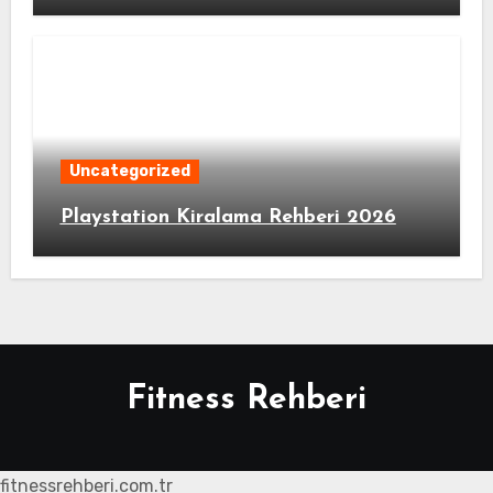
Uncategorized
Playstation Kiralama Rehberi 2026
Fitness Rehberi
fitnessrehberi.com.tr