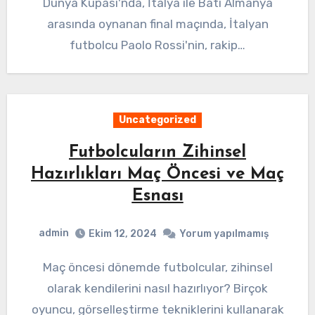
Dünya Kupası'nda, İtalya ile Batı Almanya
arasında oynanan final maçında, İtalyan
futbolcu Paolo Rossi'nin, rakip…
Uncategorized
Futbolcuların Zihinsel
Hazırlıkları Maç Öncesi ve Maç
Esnası
admin
Ekim 12, 2024
Yorum yapılmamış
Maç öncesi dönemde futbolcular, zihinsel
olarak kendilerini nasıl hazırlıyor? Birçok
oyuncu, görselleştirme tekniklerini kullanarak