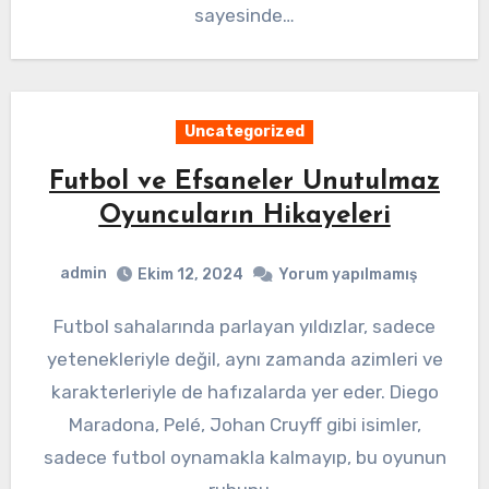
sayesinde…
Uncategorized
Futbol ve Efsaneler Unutulmaz
Oyuncuların Hikayeleri
admin
Ekim 12, 2024
Yorum yapılmamış
Futbol sahalarında parlayan yıldızlar, sadece
yetenekleriyle değil, aynı zamanda azimleri ve
karakterleriyle de hafızalarda yer eder. Diego
Maradona, Pelé, Johan Cruyff gibi isimler,
sadece futbol oynamakla kalmayıp, bu oyunun