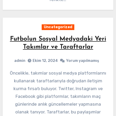
Uncategorized
Futbolun Sosyal Medyadaki Yeri
Takımlar ve Taraftarlar
admin
Ekim 12, 2024
Yorum yapılmamış
Öncelikle, takımlar sosyal medya platformlarını
kullanarak taraftarlarıyla doğrudan iletişim
kurma fırsatı buluyor. Twitter, Instagram ve
Facebook gibi platformlar, takımların maç
günlerinde anlık güncellemeler yapmasına
olanak tanıyor. Taraftarlar, bu paylaşımlar