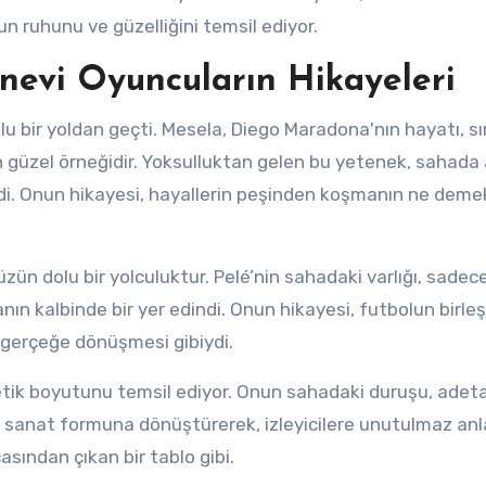
un ruhunu ve güzelliğini temsil ediyor.
anevi Oyuncuların Hikayeleri
dolu bir yoldan geçti. Mesela, Diego Maradona'nın hayatı, s
 güzel örneğidir. Yoksulluktan gelen bu yetenek, sahada
ledi. Onun hikayesi, hayallerin peşinden koşmanın ne deme
üzün dolu bir yolculuktur. Pelé’nin sahadaki varlığı, sadec
n kalbinde bir yer edindi. Onun hikayesi, futbolun birleşt
n gerçeğe dönüşmesi gibiydi.
tetik boyutunu temsil ediyor. Onun sahadaki duruşu, adeta
ir sanat formuna dönüştürerek, izleyicilere unutulmaz anl
çasından çıkan bir tablo gibi.