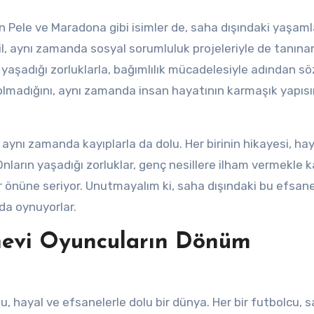
n Pele ve Maradona gibi isimler de, saha dışındaki yaşaml
il, aynı zamanda sosyal sorumluluk projeleriyle de tanınan
yaşadığı zorluklarla, bağımlılık mücadelesiyle adından sö
 olmadığını, aynı zamanda insan hayatının karmaşık yapısı
, aynı zamanda kayıplarla da dolu. Her birinin hikayesi, ha
nların yaşadığı zorluklar, genç nesillere ilham vermekle k
önüne seriyor. Unutmayalım ki, saha dışındaki bu efsane
da oynuyorlar.
anevi Oyuncuların Dönüm
u, hayal ve efsanelerle dolu bir dünya. Her bir futbolcu, 