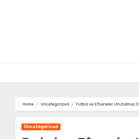
Skip
to
content
Home
Uncategorized
Futbol ve Efsaneler Unutulmaz O
Uncategorized