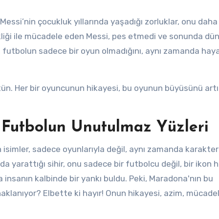
Messi’nin çocukluk yıllarında yaşadığı zorluklar, onu daha
liği ile mücadele eden Messi, pes etmedi ve sonunda dü
er, futbolun sadece bir oyun olmadığını, aynı zamanda haya
tün. Her bir oyuncunun hikayesi, bu oyunun büyüsünü artı
: Futbolun Unutulmaz Yüzleri
 isimler, sadece oyunlarıyla değil, aynı zamanda karakterl
 yarattığı sihir, onu sadece bir futbolcu değil, bir ikon h
a insanın kalbinde bir yankı buldu. Peki, Maradona'nın bu
lanıyor? Elbette ki hayır! Onun hikayesi, azim, mücade