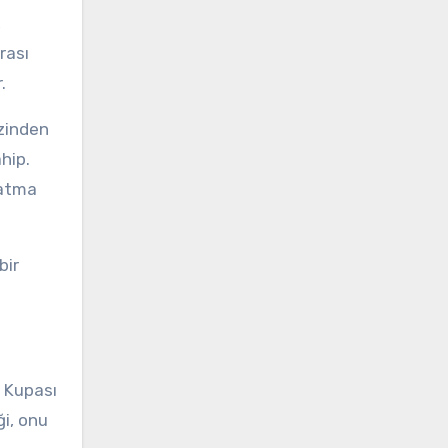
,
rası
.
izinden
hip.
ratma
bir
a Kupası
ği, onu