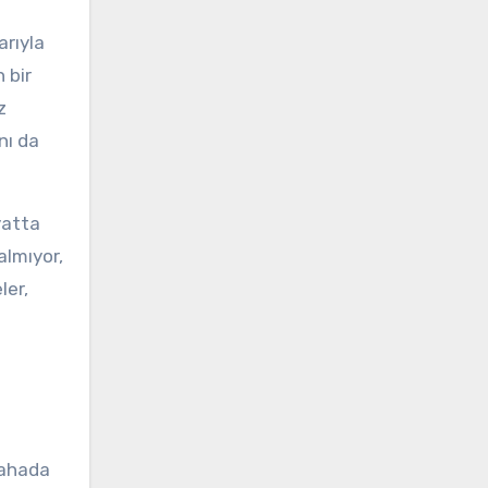
arıyla
 bir
z
nı da
yatta
almıyor,
ler,
sahada