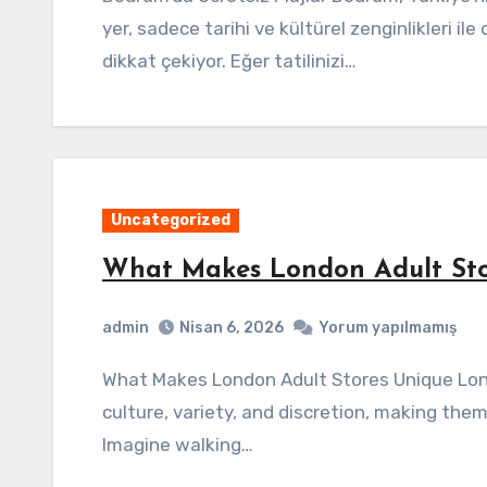
yer, sadece tarihi ve kültürel zenginlikleri il
dikkat çekiyor. Eğer tatilinizi…
Uncategorized
What Makes London Adult Sto
admin
Nisan 6, 2026
Yorum yapılmamış
What Makes London Adult Stores Unique London’s adult stores offer a distinctive blend of
culture, variety, and discretion, making them
Imagine walking…