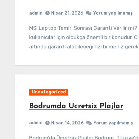
admin
Nisan 21, 2026
Yorum yapılmamış
MSI Laptop Tamiri Sonrası Garanti Verilir mi? MSI laptop tamirinin ardından garanti koşulları,
kullanıcılar için oldukça önemli bir konudur. C
altında garanti alabileceğinizi bilmeniz gerek
Uncategorized
Bodrumda Ucretsiz Plajlar
admin
Nisan 14, 2026
Yorum yapılmamış
Bodrum’da Ücretsiz Plajlar Bodrum, Türkiye’nin en gözde tatil beldelerinden biridir. Bu güzel