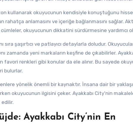
r ton kullanarak okuyucunun kendisiyle konuştuğunu hiss
unun rahatça anlamasını ve içeriğe bağlanmasını sağlar. Akt
net cümleler, okuyucunun dikkatini sürdürmesine yardımcı ol
nı sıra şaşırtıcı ve patlayıcı detaylarla doludur. Okuyucula
nı zamanda yeni markaların keşfine de çıkabilirler. Ayakka
un favori renkleri gibi konular da ele alınır. Bu sayede okuy
i bulurlar.
nlere yönelik önemli bir kaynaktır. İnsana dair bir yaklaş
urken okuyucunun ilgisini çeker. Ayakkabı City'nin makalel
dilir.
jde: Ayakkabı City’nin En