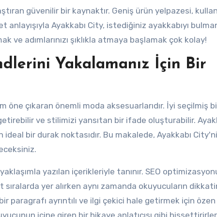
ştıran güvenilir bir kaynaktır. Geniş ürün yelpazesi, kullan
met anlayışıyla Ayakkabı City, istediğiniz ayakkabıyı bulman
mak ve adımlarınızı şıklıkla atmaya başlamak çok kolay!
dlerini Yakalamanız İçin Bir
m öne çıkaran önemli moda aksesuarlarıdır. İyi seçilmiş bi
irebilir ve stilimizi yansıtan bir ifade oluşturabilir. Aya
n ideal bir durak noktasıdır. Bu makalede, Ayakkabı City'n
eceksiniz.
yaklaşımla yazılan içerikleriyle tanınır. SEO optimizasyon
st sıralarda yer alırken aynı zamanda okuyucuların dikkati
ir paragrafı ayrıntılı ve ilgi çekici hale getirmek için özen
yucunun içine giren bir hikaye anlatıcısı gibi hissettirirler