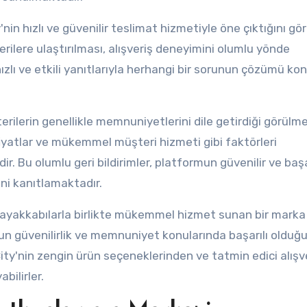
in hızlı ve güvenilir teslimat hizmetiyle öne çıktığını gö
ilere ulaştırılması, alışveriş deneyimini olumlu yönde
hızlı ve etkili yanıtlarıyla herhangi bir sorunun çözümü k
rilerin genellikle memnuniyetlerini dile getirdiği görülme
n fiyatlar ve mükemmel müşteri hizmeti gibi faktörleri
. Bu olumlu geri bildirimler, platformun güvenilir ve başar
ni kanıtlamaktadır.
li ayakkabılarla birlikte mükemmel hizmet sunan bir marka
un güvenilirlik ve memnuniyet konularında başarılı olduğ
ity'nin zengin ürün seçeneklerinden ve tatmin edici alışv
ilirler.