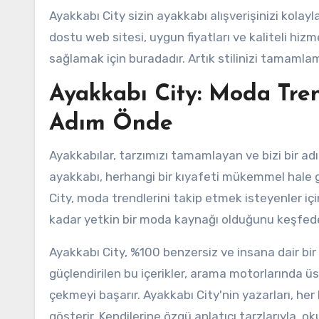
Ayakkabı City sizin ayakkabı alışverişinizi kolayla
dostu web sitesi, uygun fiyatları ve kaliteli hiz
sağlamak için buradadır. Artık stilinizi tamamla
Ayakkabı City: Moda Tren
Adım Önde
Ayakkabılar, tarzımızı tamamlayan ve bizi bir adı
ayakkabı, herhangi bir kıyafeti mükemmel hale get
City, moda trendlerini takip etmek isteyenler içi
kadar yetkin bir moda kaynağı olduğunu keşfed
Ayakkabı City, %100 benzersiz ve insana dair bir 
güçlendirilen bu içerikler, arama motorlarında ü
çekmeyi başarır. Ayakkabı City'nin yazarları, her b
gösterir. Kendilerine özgü anlatıcı tarzlarıyla, oku