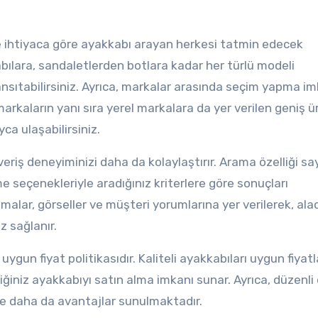
 ve ihtiyaca göre ayakkabı arayan herkesi tatmin edecek
bılara, sandaletlerden botlara kadar her türlü modeli
 yansıtabilirsiniz. Ayrıca, markalar arasında seçim yapma i
arkaların yanı sıra yerel markalara da yer verilen geniş ü
ca ulaşabilirsiniz.
şveriş deneyiminizi daha da kolaylaştırır. Arama özelliği s
eme seçenekleriyle aradığınız kriterlere göre sonuçları
amalar, görseller ve müşteri yorumlarına yer verilerek, ala
z sağlanır.
ygun fiyat politikasıdır. Kaliteli ayakkabıları uygun fiyatl
iniz ayakkabıyı satın alma imkanı sunar. Ayrıca, düzenli 
ne daha da avantajlar sunulmaktadır.