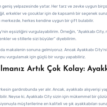
in geniş yelpazesinde yatar. Her tarz ve zevke uygun birç
il, erkekler ve çocuklar için de kapsamlı bir seçenek suna
u merkezde, herkes kendine uygun bir çift bulabilir.
'nin eşsizliğini vurgulayabilirim. Örneğin, “Ayakkabı City
kler ve stillerle sizi büyüler” diyebilirim.
ada makalenin sonuna gelmiyoruz. Ancak Ayakkabı City'n
unu vurgulamak için güçlü bir vurgu yapabiliriz.
ulmanız Artık Çok Kolay: Ayak
rkesin gardırobunda yer alır. Ancak, ayakkabı alışverişi y
ilir. Neyse ki, Ayakkabı City sizin için mükemmel bir çöz
iyonuyla müşterilerine en kaliteli ve şık ayakkabıları suna