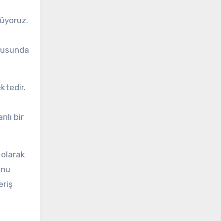
rüyoruz.
onusunda
ktedir.
ılı bir
 olarak
unu
eriş