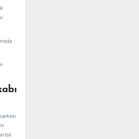
ok
r.
, moda
in
kabı
aparken
üm
n bir