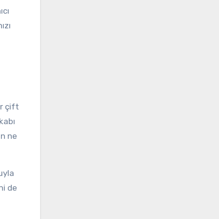
ıcı
ızı
r çift
kkabı
in ne
uyla
ni de
.