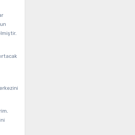
ar
gun
lmiştir.
şırtacak
erkezini
rim.
ini