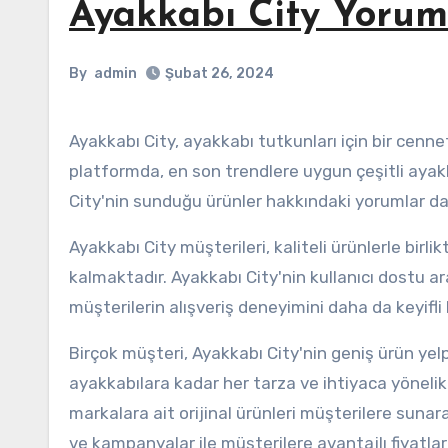
Ayakkabı City Yorum
By
admin
Şubat 26, 2024
Ayakkabı City, ayakkabı tutkunları için bir cennet olarak kabul edilen bir online alışveriş platformudur. Bu
platformda, en son trendlere uygun çeşitli ayakk
City'nin sunduğu ürünler hakkındaki yorumlar da
Ayakkabı City müşterileri, kaliteli ürünlerle 
kalmaktadır. Ayakkabı City'nin kullanıcı dostu a
müşterilerin alışveriş deneyimini daha da keyifli
Birçok müşteri, Ayakkabı City'nin geniş ürün ye
ayakkabılara kadar her tarza ve ihtiyaca yöneli
markalara ait orijinal ürünleri müşterilere sunarak
ve kampanyalar ile müşterilere avantajlı fiyatla