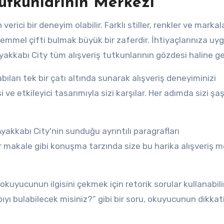
Tutkunlarının Merkezi
erici bir deneyim olabilir. Farklı stiller, renkler ve markal
emmel çifti bulmak büyük bir zaferdir. İhtiyaçlarınıza uy
Ayakkabı City tüm alışveriş tutkunlarının gözdesi haline ge
ıları tek bir çatı altında sunarak alışveriş deneyiminizi
ve etkileyici tasarımıyla sizi karşılar. Her adımda sizi şa
yakkabı City'nin sunduğu ayrıntılı paragrafları
ir makale gibi konuşma tarzında size bu harika alışveriş m
okuyucunun ilgisini çekmek için retorik sorular kullanabili
yı bulabilecek misiniz?” gibi bir soru, okuyucunun dikkat