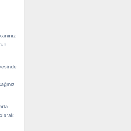
mkanınız
rün
ayesinde
cağınız
arla
olarak