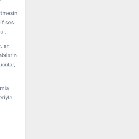
etmesini
if ses
ur.
r, en
bıların
ucular,
ımla
eriyle