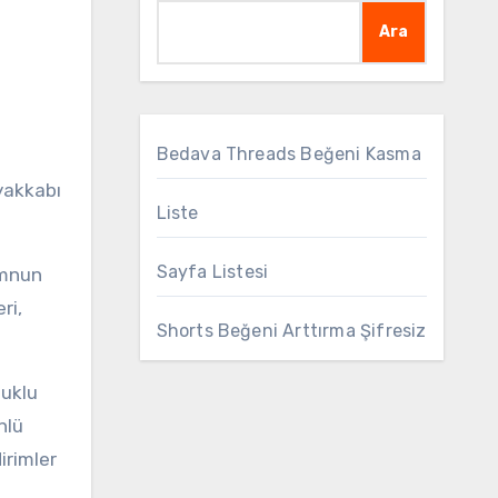
Ara
Bedava Threads Beğeni Kasma
Ayakkabı
Liste
Sayfa Listesi
emnun
ri,
Shorts Beğeni Arttırma Şifresiz
puklu
nlü
irimler