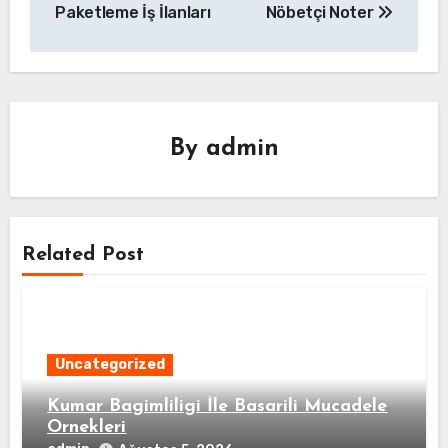
gezinmesi
Paketleme İş İlanları
Nöbetçi Noter
By
admin
Related Post
Uncategorized
Kumar Bagimliligi İle Basarili Mucadele
Ornekleri