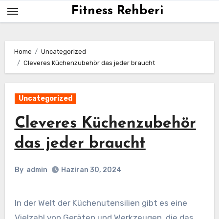
Skip
Fitness Rehberi
to
content
Home
Uncategorized
Cleveres Küchenzubehör das jeder braucht
Uncategorized
Cleveres Küchenzubehör
das jeder braucht
By
admin
Haziran 30, 2024
In der Welt der Küchenutensilien gibt es eine
Vielzahl von Geräten und Werkzeugen, die das