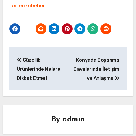
Tortenzubehör
Yazı
Güzellik
Konyada Boşanma
gezinmesi
Ürünlerinde Nelere
Davalarında İletişim
Dikkat Etmeli
ve Anlaşma
By
admin