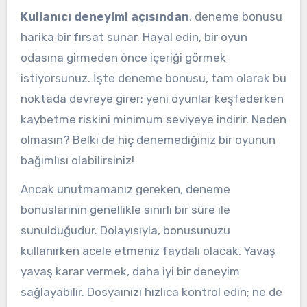
Kullanıcı deneyimi açısından
, deneme bonusu
harika bir fırsat sunar. Hayal edin, bir oyun
odasına girmeden önce içeriği görmek
istiyorsunuz. İşte deneme bonusu, tam olarak bu
noktada devreye girer; yeni oyunlar keşfederken
kaybetme riskini minimum seviyeye indirir. Neden
olmasın? Belki de hiç denemediğiniz bir oyunun
bağımlısı olabilirsiniz!
Ancak unutmamanız gereken, deneme
bonuslarının genellikle sınırlı bir süre ile
sunulduğudur. Dolayısıyla, bonusunuzu
kullanırken acele etmeniz faydalı olacak. Yavaş
yavaş karar vermek, daha iyi bir deneyim
sağlayabilir. Dosyaınızı hızlıca kontrol edin; ne de