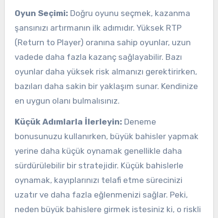
Oyun Seçimi:
Doğru oyunu seçmek, kazanma
şansınızı artırmanın ilk adımıdır. Yüksek RTP
(Return to Player) oranına sahip oyunlar, uzun
vadede daha fazla kazanç sağlayabilir. Bazı
oyunlar daha yüksek risk almanızı gerektirirken,
bazıları daha sakin bir yaklaşım sunar. Kendinize
en uygun olanı bulmalısınız.
Küçük Adımlarla İlerleyin:
Deneme
bonusunuzu kullanırken, büyük bahisler yapmak
yerine daha küçük oynamak genellikle daha
sürdürülebilir bir stratejidir. Küçük bahislerle
oynamak, kayıplarınızı telafi etme sürecinizi
uzatır ve daha fazla eğlenmenizi sağlar. Peki,
neden büyük bahislere girmek istesiniz ki, o riskli