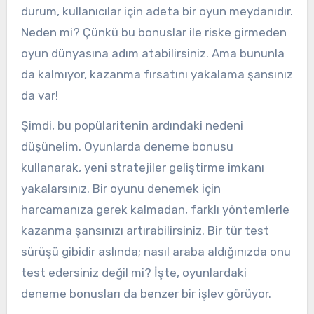
durum, kullanıcılar için adeta bir oyun meydanıdır.
Neden mi? Çünkü bu bonuslar ile riske girmeden
oyun dünyasına adım atabilirsiniz. Ama bununla
da kalmıyor, kazanma fırsatını yakalama şansınız
da var!
Şimdi, bu popülaritenin ardındaki nedeni
düşünelim. Oyunlarda deneme bonusu
kullanarak, yeni stratejiler geliştirme imkanı
yakalarsınız. Bir oyunu denemek için
harcamanıza gerek kalmadan, farklı yöntemlerle
kazanma şansınızı artırabilirsiniz. Bir tür test
sürüşü gibidir aslında; nasıl araba aldığınızda onu
test edersiniz değil mi? İşte, oyunlardaki
deneme bonusları da benzer bir işlev görüyor.