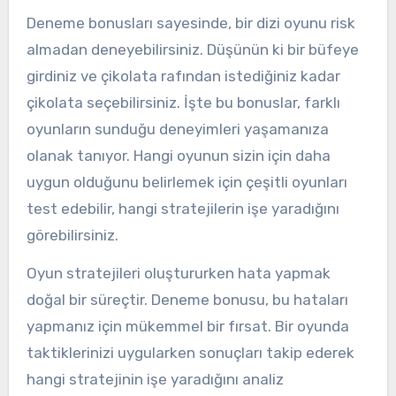
Deneme bonusları sayesinde, bir dizi oyunu risk
almadan deneyebilirsiniz. Düşünün ki bir büfeye
girdiniz ve çikolata rafından istediğiniz kadar
çikolata seçebilirsiniz. İşte bu bonuslar, farklı
oyunların sunduğu deneyimleri yaşamanıza
olanak tanıyor. Hangi oyunun sizin için daha
uygun olduğunu belirlemek için çeşitli oyunları
test edebilir, hangi stratejilerin işe yaradığını
görebilirsiniz.
Oyun stratejileri oluştururken hata yapmak
doğal bir süreçtir. Deneme bonusu, bu hataları
yapmanız için mükemmel bir fırsat. Bir oyunda
taktiklerinizi uygularken sonuçları takip ederek
hangi stratejinin işe yaradığını analiz