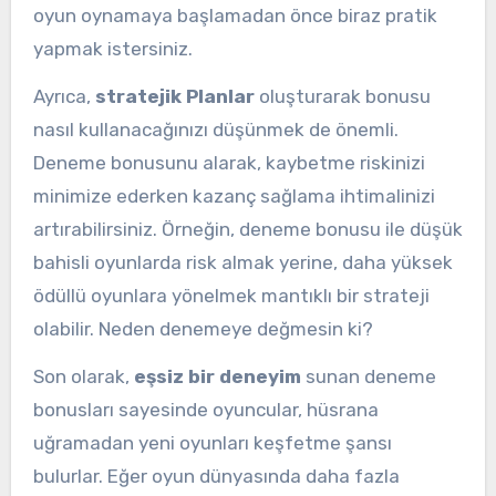
oyun oynamaya başlamadan önce biraz pratik
yapmak istersiniz.
Ayrıca,
stratejik Planlar
oluşturarak bonusu
nasıl kullanacağınızı düşünmek de önemli.
Deneme bonusunu alarak, kaybetme riskinizi
minimize ederken kazanç sağlama ihtimalinizi
artırabilirsiniz. Örneğin, deneme bonusu ile düşük
bahisli oyunlarda risk almak yerine, daha yüksek
ödüllü oyunlara yönelmek mantıklı bir strateji
olabilir. Neden denemeye değmesin ki?
Son olarak,
eşsiz bir deneyim
sunan deneme
bonusları sayesinde oyuncular, hüsrana
uğramadan yeni oyunları keşfetme şansı
bulurlar. Eğer oyun dünyasında daha fazla