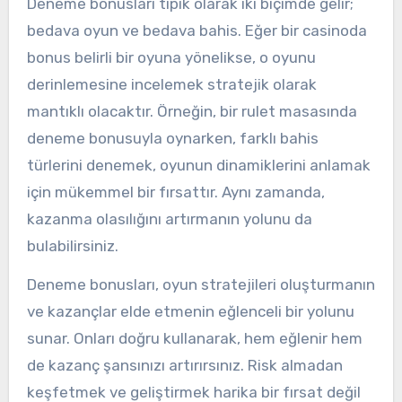
Deneme bonusları tipik olarak iki biçimde gelir;
bedava oyun ve bedava bahis. Eğer bir casinoda
bonus belirli bir oyuna yönelikse, o oyunu
derinlemesine incelemek stratejik olarak
mantıklı olacaktır. Örneğin, bir rulet masasında
deneme bonusuyla oynarken, farklı bahis
türlerini denemek, oyunun dinamiklerini anlamak
için mükemmel bir fırsattır. Aynı zamanda,
kazanma olasılığını artırmanın yolunu da
bulabilirsiniz.
Deneme bonusları, oyun stratejileri oluşturmanın
ve kazançlar elde etmenin eğlenceli bir yolunu
sunar. Onları doğru kullanarak, hem eğlenir hem
de kazanç şansınızı artırırsınız. Risk almadan
keşfetmek ve geliştirmek harika bir fırsat değil