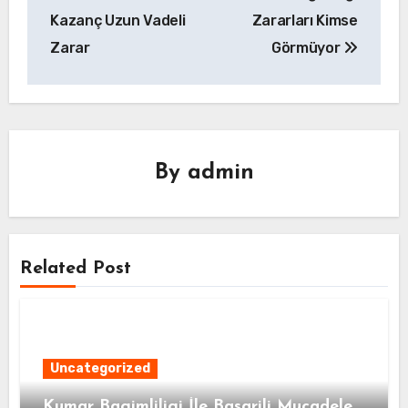
gezinmesi
Kazanç Uzun Vadeli
Zararları Kimse
Zarar
Görmüyor
By
admin
Related Post
Uncategorized
Kumar Bagimliligi İle Basarili Mucadele