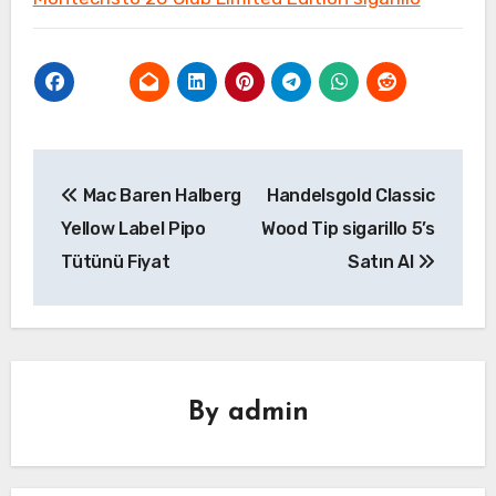
Yazı
Mac Baren Halberg
Handelsgold Classic
gezinmesi
Yellow Label Pipo
Wood Tip sigarillo 5’s
Tütünü Fiyat
Satın Al
By
admin