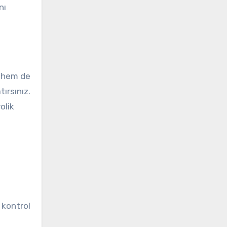
nı
e hem de
ırsınız.
olik
 kontrol