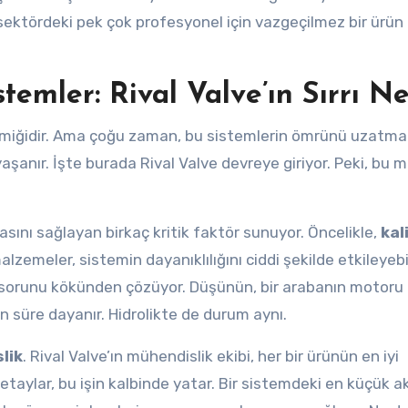
 sektördeki pek çok profesyonel için vazgeçilmez bir ürün
emler: Rival Valve’ın Sırrı Ne
kemiğidir. Ama çoğu zaman, bu sistemlerin ömrünü uzatmak
yaşanır. İşte burada Rival Valve devreye giriyor. Peki, bu 
asını sağlayan birkaç kritik faktör sunuyor. Öncelikle,
kal
alzemeler, sistemin dayanıklılığını ciddi şekilde etkileyebil
u sorunu kökünden çözüyor. Düşünün, bir arabanın motoru
n süre dayanır. Hidrolikte de durum aynı.
lik
. Rival Valve’ın mühendislik ekibi, her bir ürünün en iyi
Detaylar, bu işin kalbinde yatar. Bir sistemdeki en küçük a