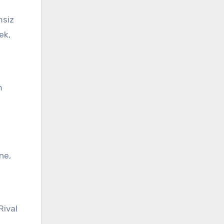
msiz
ek,
m
ne,
Rival