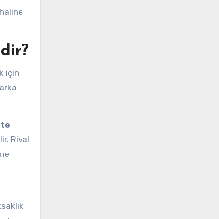
 haline
dir?
 için
marka
ite
ir. Rival
 ne
ksaklık