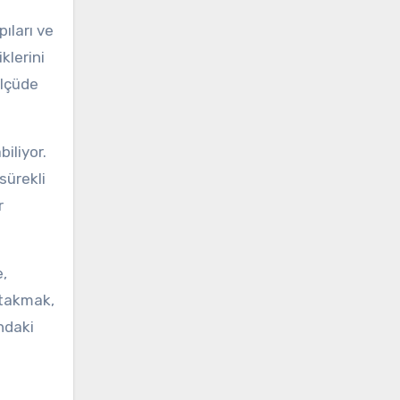
pıları ve
klerini
ölçüde
iliyor.
sürekli
r
e,
 takmak,
ndaki