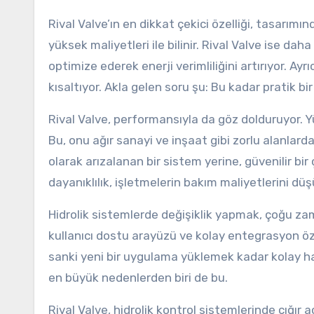
Rival Valve’ın en dikkat çekici özelliği, tasarımın
yüksek maliyetleri ile bilinir. Rival Valve ise da
optimize ederek enerji verimliliğini artırıyor. Ay
kısaltıyor. Akla gelen soru şu: Bu kadar prati
Rival Valve, performansıyla da göz dolduruyor. Yü
Bu, onu ağır sanayi ve inşaat gibi zorlu alanlarda 
olarak arızalanan bir sistem yerine, güvenilir bi
dayanıklılık, işletmelerin bakım maliyetlerini dü
Hidrolik sistemlerde değişiklik yapmak, çoğu zam
kullanıcı dostu arayüzü ve kolay entegrasyon özel
sanki yeni bir uygulama yüklemek kadar kolay hal
en büyük nedenlerden biri de bu.
Rival Valve, hidrolik kontrol sistemlerinde çığır 