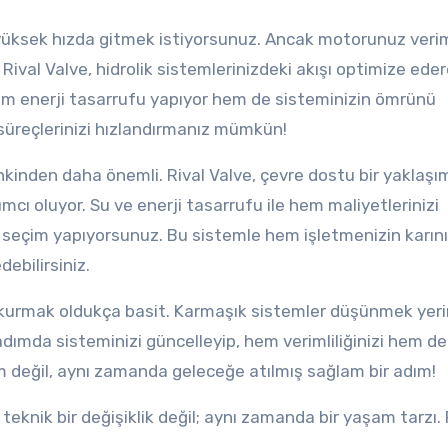
yüksek hızda gitmek istiyorsunuz. Ancak motorunuz veri
Rival Valve, hidrolik sistemlerinizdeki akışı optimize eder
m enerji tasarrufu yapıyor hem de sisteminizin ömrünü
ş süreçlerinizi hızlandırmanız mümkün!
kinden daha önemli. Rival Valve, çevre dostu bir yaklaşı
mcı oluyor. Su ve enerji tasarrufu ile hem maliyetlerinizi
 seçim yapıyorsunuz. Bu sistemle hem işletmenizin karını
debilirsiniz.
’ı kurmak oldukça basit. Karmaşık sistemler düşünmek yeri
adımda sisteminizi güncelleyip, hem verimliliğinizi hem de
ırım değil, aynı zamanda geleceğe atılmış sağlam bir adım!
teknik bir değişiklik değil; aynı zamanda bir yaşam tarzı. 