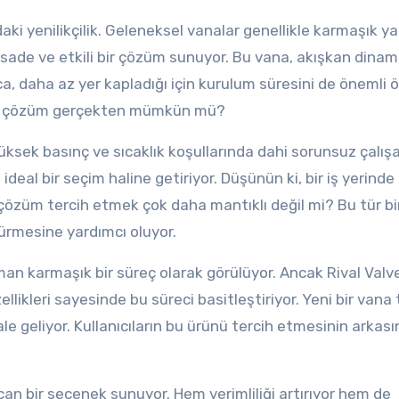
daki yenilikçilik. Geleneksel vanalar genellikle karmaşık ya
ha sade ve etkili bir çözüm sunuyor. Bu vana, akışkan dinami
rıca, daha az yer kapladığı için kurulum süresini de önemli 
k bir çözüm gerçekten mümkün mü?
ksek basınç ve sıcaklık koşullarında dahi sorunsuz çalışab
ideal bir seçim haline getiriyor. Düşünün ki, bir iş yerinde 
r çözüm tercih etmek çok daha mantıklı değil mi? Bu tür bi
şürmesine yardımcı oluyor.
an karmaşık bir süreç olarak görülüyor. Ancak Rival Valv
likleri sayesinde bu süreci basitleştiriyor. Yeni bir vana
e geliyor. Kullanıcıların bu ürünü tercih etmesinin arkası
açan bir seçenek sunuyor. Hem verimliliği artırıyor hem de