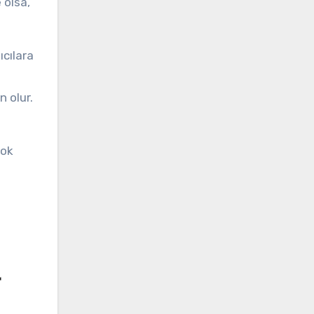
 olsa,
ıcılara
 olur.
çok
m
r