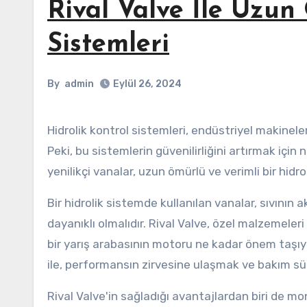
Rival Valve İle Uzun
Sistemleri
By
admin
Eylül 26, 2024
Hidrolik kontrol sistemleri, endüstriyel makinelerden inşaat ekipmanlarına kadar birçok alanda kritik bir rol oynar.
Peki, bu sistemlerin güvenilirliğini artırmak için
yenilikçi vanalar, uzun ömürlü ve verimli bir hidr
Bir hidrolik sistemde kullanılan vanalar, sıvının 
dayanıklı olmalıdır. Rival Valve, özel malzemeleri 
bir yarış arabasının motoru ne kadar önem taşıyor
ile, performansın zirvesine ulaşmak ve bakım 
Rival Valve'in sağladığı avantajlardan biri de m