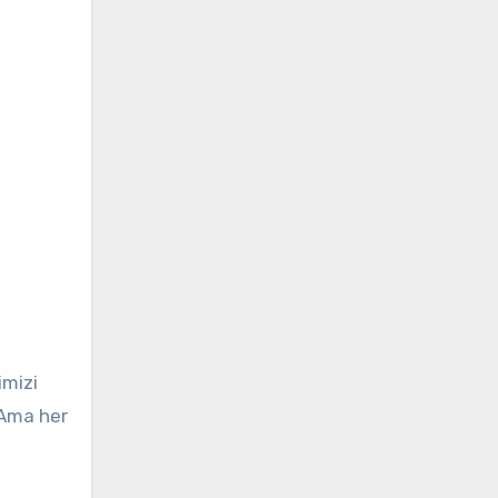
imizi
. Ama her