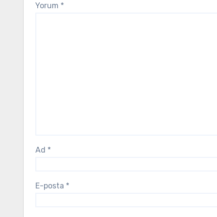
Yorum
*
Ad
*
E-posta
*