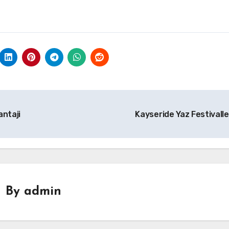
ntaji
Kayseride Yaz Festivalle
By
admin