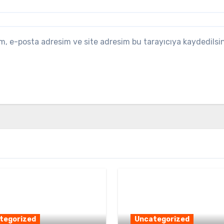
m, e-posta adresim ve site adresim bu tarayıcıya kaydedilsin
tegorized
Uncategorized