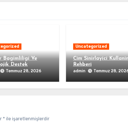
egorized
Uncategorized
 Bagimliligi Ve
Cim Sinirlayici Kullani
lojik Destek
Rehberi
admin
Temmuz 28, 2026
Temmuz 28, 202
ar
*
ile işaretlenmişlerdir