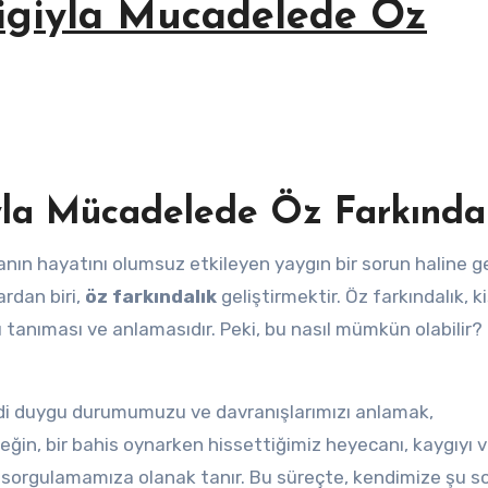
ligiyla Mucadelede Oz
ıyla Mücadelede Öz Farkında
nın hayatını olumsuz etkileyen yaygın bir sorun haline ge
ardan biri,
öz farkındalık
geliştirmektir. Öz farkındalık, ki
ı tanıması ve anlamasıdır. Peki, bu nasıl mümkün olabilir?
endi duygu durumumuzu ve davranışlarımızı anlamak,
eğin, bir bahis oynarken hissettiğimiz heyecanı, kaygıyı 
 sorgulamamıza olanak tanır. Bu süreçte, kendimize şu so