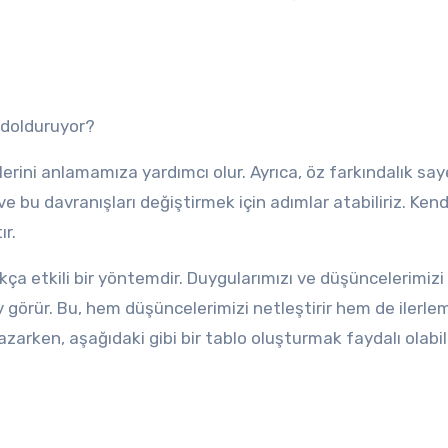
 dolduruyor?
erini anlamamıza yardımcı olur. Ayrıca, öz farkındalık say
e bu davranışları değiştirmek için adımlar atabiliriz. Kend
ır.
ça etkili bir yöntemdir. Duygularımızı ve düşüncelerimizi
v görür. Bu, hem düşüncelerimizi netleştirir hem de ilerle
arken, aşağıdaki gibi bir tablo oluşturmak faydalı olabili