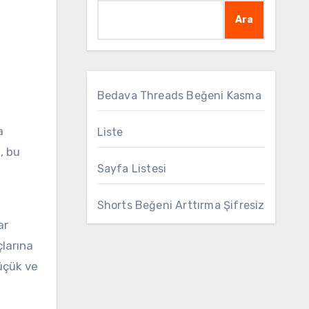
Ara
Bedava Threads Beğeni Kasma
a
Liste
, bu
Sayfa Listesi
Shorts Beğeni Arttırma Şifresiz
ar
çlarına
küçük ve