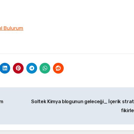
sıl Bulurum
ım
Soltek Kimya blogunun geleceği_ İçerik strate
fikirl