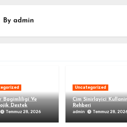
By
admin
egorized
Uncategorized
 Bagimliligi Ve
Cim Sinirlayici Kullani
lojik Destek
Rehberi
admin
Temmuz 28, 2026
Temmuz 28, 202