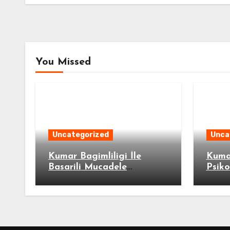
You Missed
Uncategorized
Unca
Kumar Bagimliligi İle
Kumar
Basarili Mucadele
Psiko
Ornekleri