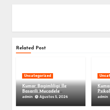
Related Post
Uncategorized
Uncat
Kumar Bagimliligi İle
Kumar
Basarili Mucadele
Psiko
Ornekleri
admin
admin
Ağustos 5, 2026