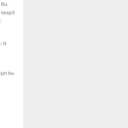
 Bu,
 tespit
.
a
, iş
için bu