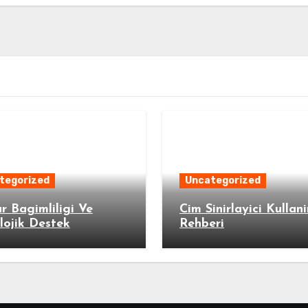
tegorized
Uncategorized
 Bagimliligi Ve
Cim Sinirlayici Kullan
lojik Destek
Rehberi