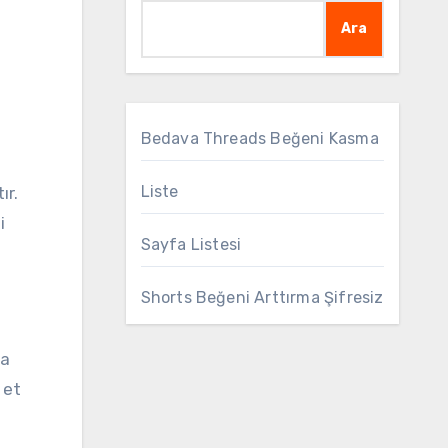
Ara
Bedava Threads Beğeni Kasma
Liste
ır.
i
Sayfa Listesi
Shorts Beğeni Arttırma Şifresiz
a
 et