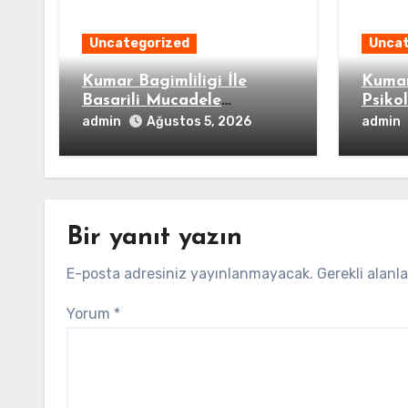
Uncategorized
Uncat
Kumar Bagimliligi İle
Kumar
Basarili Mucadele
Psiko
Ornekleri
admin
admin
Ağustos 5, 2026
Bir yanıt yazın
E-posta adresiniz yayınlanmayacak.
Gerekli alanl
Yorum
*