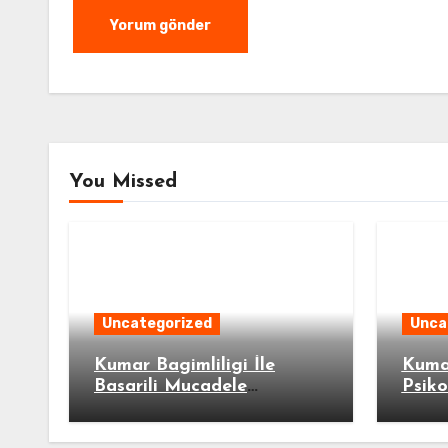
You Missed
Uncategorized
Unca
Kumar Bagimliligi İle
Kumar
Basarili Mucadele
Psiko
Ornekleri