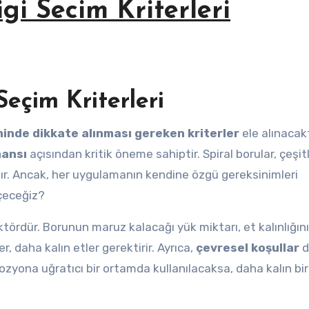
igi Secim Kriterleri
Seçim Kriterleri
iminde dikkate alınması gereken kriterler
ele alınacakt
ansı
açısından kritik öneme sahiptir. Spiral borular, çeşitl
lır. Ancak, her uygulamanın kendine özgü gereksinimleri
eçeceğiz?
ktördür. Borunun maruz kalacağı yük miktarı, et kalınlığını
r, daha kalın etler gerektirir. Ayrıca,
çevresel koşullar
d
rozyona uğratıcı bir ortamda kullanılacaksa, daha kalın bir