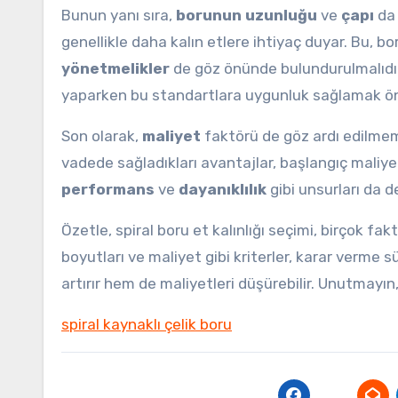
Bunun yanı sıra,
borunun uzunluğu
ve
çapı
da 
genellikle daha kalın etlere ihtiyaç duyar. Bu, bor
yönetmelikler
de göz önünde bulundurulmalıdır.
yaparken bu standartlara uygunluk sağlamak ön
Son olarak,
maliyet
faktörü de göz ardı edilmemel
vadede sağladıkları avantajlar, başlangıç maliyet
performans
ve
dayanıklılık
gibi unsurları da d
Özetle, spiral boru et kalınlığı seçimi, birçok fa
boyutları ve maliyet gibi kriterler, karar verme
artırır hem de maliyetleri düşürebilir. Unutmayın
spiral kaynaklı çelik boru