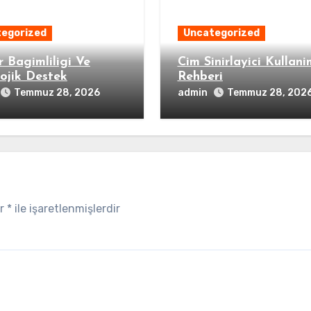
egorized
Uncategorized
 Bagimliligi Ve
Cim Sinirlayici Kullani
lojik Destek
Rehberi
admin
Temmuz 28, 2026
Temmuz 28, 202
ar
*
ile işaretlenmişlerdir