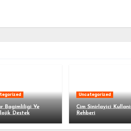
tegorized
Uncategorized
 Bagimliligi Ve
Cim Sinirlayici Kullan
lojik Destek
Rehberi