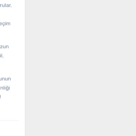
rular,
seçim
uzun
l,
runun
nliği
!