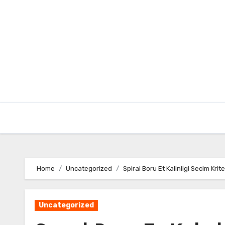
Skip
to
content
Home
Uncategorized
Spiral Boru Et Kalinligi Secim Krite
Uncategorized