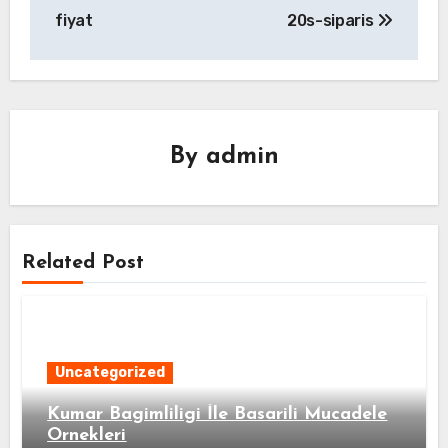
fiyat
20s-siparis
By
admin
Related Post
Uncategorized
Kumar Bagimliligi İle Basarili Mucadele
Ornekleri