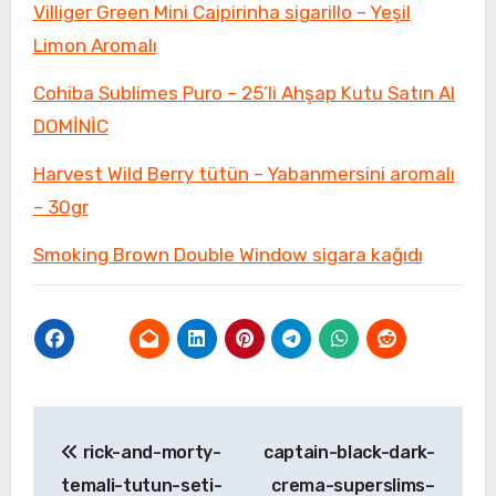
Villiger Green Mini Caipirinha sigarillo – Yeşil
Limon Aromalı
Cohiba Sublimes Puro – 25’li Ahşap Kutu Satın Al
DOMİNİC
Harvest Wild Berry tütün – Yabanmersini aromalı
– 30gr
Smoking Brown Double Window sigara kağıdı
Yazı
rick-and-morty-
captain-black-dark-
gezinmesi
temali-tutun-seti-
crema-superslims–