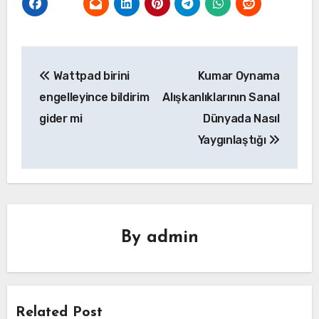
Yazı
Wattpad birini
Kumar Oynama
gezinmesi
engelleyince bildirim
Alışkanlıklarının Sanal
gider mi
Dünyada Nasıl
Yaygınlaştığı
By
admin
Related Post