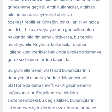
güncelleme geçirdi. Artık kullanıcılar, aldıkları
bildirimleri daha iyi yönetebilir ve
özelleştirebilirler. Örneğin, bir kullanıcı yalnızca
belirli bir hikaye veya yazarın güncellemeleri
hakkında bildirim almak istiyorsa, bu tercihi
ayarlayabilir. Böylece, kullanıcılar sadece
ilgilendikleri içerikler hakkında bilgilendirilirler ve
gereksiz bildirimlerden kaçınırlar.
Bu güncellemeler, Wattpad kullanıcılarının
deneyimini olumlu yönde etkileyecek ve
platformda daha keyifli vakit geçirmelerini
sağlayacaktır. Engelleme ve bildirim
sistemlerindeki bu değişiklikler, kullanıcıların
istenmeyen içeriklerden uzak durmalarına ve