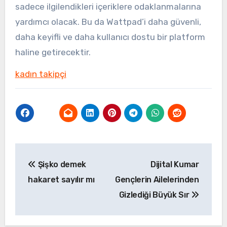
sadece ilgilendikleri içeriklere odaklanmalarına
yardımcı olacak. Bu da Wattpad’i daha güvenli,
daha keyifli ve daha kullanıcı dostu bir platform
haline getirecektir.
kadın takipçi
Yazı
Şişko demek
Dijital Kumar
gezinmesi
hakaret sayılır mı
Gençlerin Ailelerinden
Gizlediği Büyük Sır