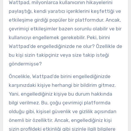
Wattpad, milyonlarca kullanıcının hikayelerini
paylaştığı, kendi yaratıcı içeriklerini keşfettiği ve
etkileşime girdiği popüler bir platformdur. Ancak,
çevrimiçi etkileşimler bazen sorunlu olabilir ve bir
kullanıcıyı engellemek gerekebilir. Peki, birini
Wattpad’de engellediğinizde ne olur? Özellikle de
bu kişi sizin takipçiniz veya size takip isteği
göndermişse?
Öncelikle, Wattpad’de birini engellediğinizde
karşınızdaki kişiye herhangi bir bildirim gitmez.
Yani, engellediğiniz kişiye bu durum hakkında
bilgi verilmez. Bu, çoğu çevrimiçi platformda
olduğu gibi, kişisel güvenlik ve gizlilik açısından
önemli bir özelliktir. Ancak, engellediğiniz kişi
sizin profildeki etkinliği gibi sizinle ilgili bilgilere