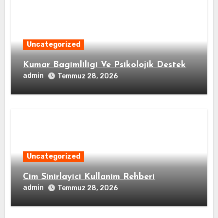
Uncategorized
Kumar Bagimliligi Ve Psikolojik Destek
admin
Temmuz 28, 2026
Uncategorized
Cim Sinirlayici Kullanim Rehberi
admin
Temmuz 28, 2026