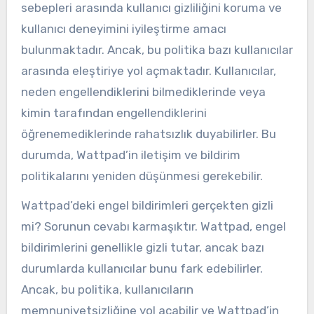
sebepleri arasında kullanıcı gizliliğini koruma ve
kullanıcı deneyimini iyileştirme amacı
bulunmaktadır. Ancak, bu politika bazı kullanıcılar
arasında eleştiriye yol açmaktadır. Kullanıcılar,
neden engellendiklerini bilmediklerinde veya
kimin tarafından engellendiklerini
öğrenemediklerinde rahatsızlık duyabilirler. Bu
durumda, Wattpad’in iletişim ve bildirim
politikalarını yeniden düşünmesi gerekebilir.
Wattpad’deki engel bildirimleri gerçekten gizli
mi? Sorunun cevabı karmaşıktır. Wattpad, engel
bildirimlerini genellikle gizli tutar, ancak bazı
durumlarda kullanıcılar bunu fark edebilirler.
Ancak, bu politika, kullanıcıların
memnuniyetsizliğine yol açabilir ve Wattpad’in