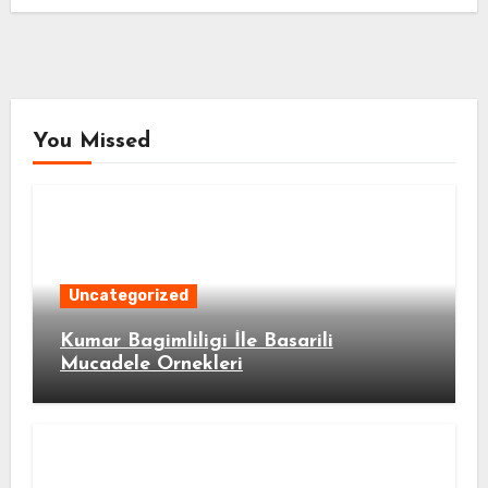
You Missed
Uncategorized
Kumar Bagimliligi İle Basarili
Mucadele Ornekleri