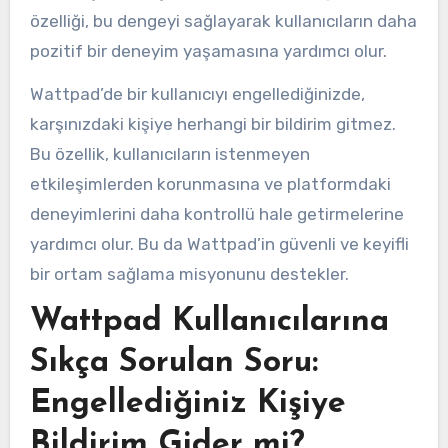
özelliği, bu dengeyi sağlayarak kullanıcıların daha
pozitif bir deneyim yaşamasına yardımcı olur.
Wattpad’de bir kullanıcıyı engellediğinizde,
karşınızdaki kişiye herhangi bir bildirim gitmez.
Bu özellik, kullanıcıların istenmeyen
etkileşimlerden korunmasına ve platformdaki
deneyimlerini daha kontrollü hale getirmelerine
yardımcı olur. Bu da Wattpad’in güvenli ve keyifli
bir ortam sağlama misyonunu destekler.
Wattpad Kullanıcılarına
Sıkça Sorulan Soru:
Engellediğiniz Kişiye
Bildirim Gider mi?