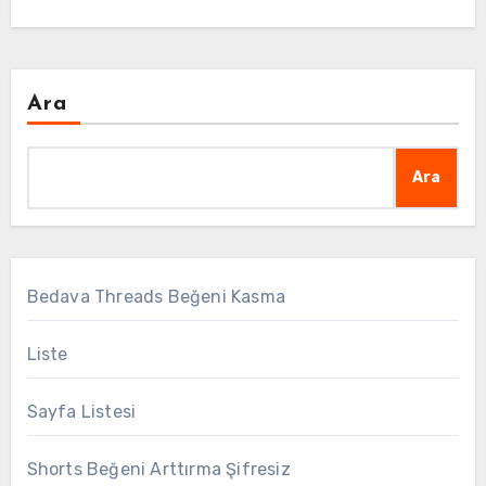
Ara
Ara
Bedava Threads Beğeni Kasma
Liste
Sayfa Listesi
Shorts Beğeni Arttırma Şifresiz