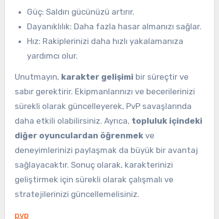
Güç: Saldırı gücünüzü artırır.
Dayanıklılık: Daha fazla hasar almanızı sağlar.
Hız: Rakiplerinizi daha hızlı yakalamanıza
yardımcı olur.
Unutmayın,
karakter gelişimi
bir süreçtir ve
sabır gerektirir. Ekipmanlarınızı ve becerilerinizi
sürekli olarak güncelleyerek, PvP savaşlarında
daha etkili olabilirsiniz. Ayrıca,
topluluk içindeki
diğer oyunculardan öğrenmek
ve
deneyimlerinizi paylaşmak da büyük bir avantaj
sağlayacaktır. Sonuç olarak, karakterinizi
geliştirmek için sürekli olarak çalışmalı ve
stratejilerinizi güncellemelisiniz.
pvp