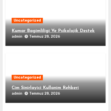
Uncategorized
Kumar Bagimliligi Ve Psikolojik Destek
admin
Temmuz 28, 2026
Uncategorized
Cim Sinirlayici Kullanim Rehberi
admin
Temmuz 28, 2026