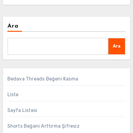
Ara
Ara
Bedava Threads Beğeni Kasma
Liste
Sayfa Listesi
Shorts Beğeni Arttırma Şifresiz