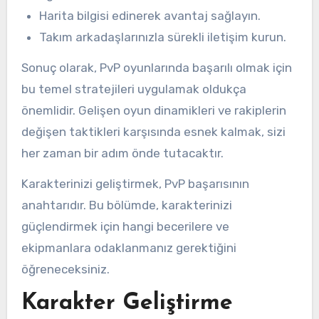
Harita bilgisi edinerek avantaj sağlayın.
Takım arkadaşlarınızla sürekli iletişim kurun.
Sonuç olarak, PvP oyunlarında başarılı olmak için
bu temel stratejileri uygulamak oldukça
önemlidir. Gelişen oyun dinamikleri ve rakiplerin
değişen taktikleri karşısında esnek kalmak, sizi
her zaman bir adım önde tutacaktır.
Karakterinizi geliştirmek, PvP başarısının
anahtarıdır. Bu bölümde, karakterinizi
güçlendirmek için hangi becerilere ve
ekipmanlara odaklanmanız gerektiğini
öğreneceksiniz.
Karakter Geliştirme