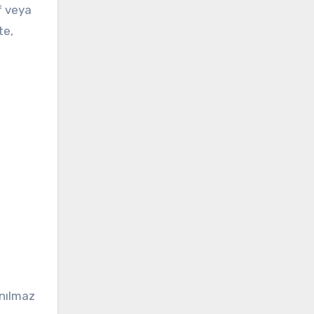
f veya
te,
anılmaz