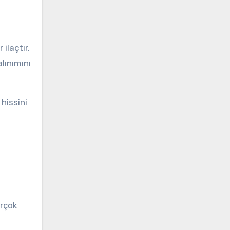
ilaçtır.
lınımını
hissini
t
irçok