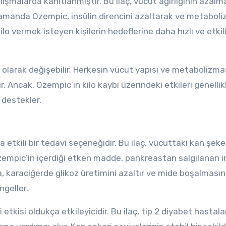
çalışmalarda kanıtlanmıştır. Bu ilaç, vücut ağırlığının azal
amanda Ozempic, insülin direncini azaltarak ve metaboli
lo vermek isteyen kişilerin hedeflerine daha hızlı ve etkili
l olarak değişebilir. Herkesin vücut yapısı ve metabolizmas
ir. Ancak, Ozempic’in kilo kaybı üzerindeki etkileri genellik
 destekler.
kili bir tedavi seçeneğidir. Bu ilaç, vücuttaki kan şeke
Ozempic’in içerdiği etken madde, pankreastan salgılanan i
, karaciğerde glikoz üretimini azaltır ve mide boşalmasın
ngeller.
kisi oldukça etkileyicidir. Bu ilaç, tip 2 diyabet hastala