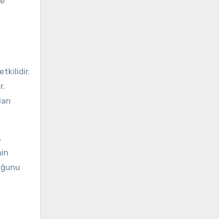
de
kilidir.
r.
arı
.
nin
duğunu