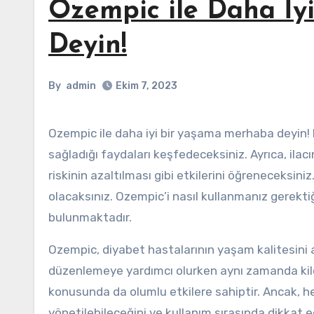
Ozempic ile Daha İ
Deyin!
By
admin
Ekim 7, 2023
Ozempic ile daha iyi bir yaşama merhaba deyin! Bu makalede, Ozempic’in ne olduğunu, nasıl çalıştığını ve
sağladığı faydaları keşfedeceksiniz. Ayrıca, ilac
riskinin azaltılması gibi etkilerini öğreneceksiniz
olacaksınız. Ozempic’i nasıl kullanmanız gerektiğ
bulunmaktadır.
Ozempic, diyabet hastalarının yaşam kalitesini art
düzenlemeye yardımcı olurken aynı zamanda kilo 
konusunda da olumlu etkilere sahiptir. Ancak, her 
yönetilebileceğini ve kullanım sırasında dikkat 