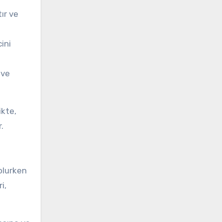
ır ve
ini
 ve
ikte,
.
 olurken
i,