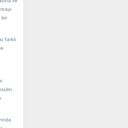
masına ve
zmayı
 bir
ı farklı
le
ri
nsülin
ı
rında