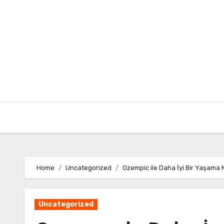
Skip
to
content
Home
Uncategorized
Ozempic ile Daha İyi Bir Yaşama
Uncategorized