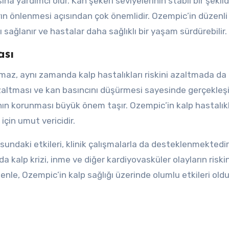
na yardımcı olur. Kan şekeri seviyelerinin stabil bir şekil
ın önlenmesi açısından çok önemlidir. Ozempic’in düzenli
 sağlanır ve hastalar daha sağlıklı bir yaşam sürdürebilir.
ası
z, aynı zamanda kalp hastalıkları riskini azaltmada da et
azaltması ve kan basıncını düşürmesi sayesinde gerçekleşi
ığının korunması büyük önem taşır. Ozempic’in kalp hastalıkl
için umut vericidir.
sundaki etkileri, klinik çalışmalarla da desteklenmektedir
 kalp krizi, inme ve diğer kardiyovasküler olayların riski
nle, Ozempic’in kalp sağlığı üzerinde olumlu etkileri ol