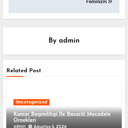
Feminizm
By
admin
Related Post
Uncategorized
Kumar Bagimliligi İle Basarili Mucadele
Ornekleri
admin
Ağustos 5, 2026