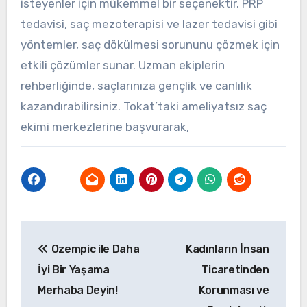
isteyenler için mükemmel bir seçenektir. PRP
tedavisi, saç mezoterapisi ve lazer tedavisi gibi
yöntemler, saç dökülmesi sorununu çözmek için
etkili çözümler sunar. Uzman ekiplerin
rehberliğinde, saçlarınıza gençlik ve canlılık
kazandırabilirsiniz. Tokat’taki ameliyatsız saç
ekimi merkezlerine başvurarak,
Yazı
Ozempic ile Daha
Kadınların İnsan
gezinmesi
İyi Bir Yaşama
Ticaretinden
Merhaba Deyin!
Korunması ve